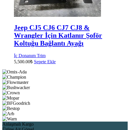
Jeep CJ5 CJ6 CJ7 CJ8 &
Wrangler İçin Katlanır Şoför
Koltuğu Bağlantı Ayağı
İç Donanım Trim
5,500.00
₺
Sepete Ekle
Anlaşmalı Kargo
Ürüne Ait Görsel