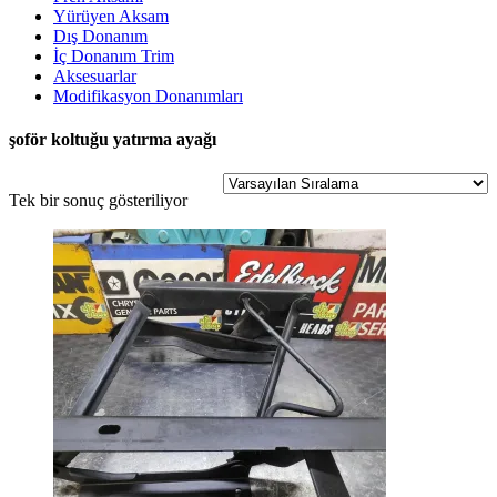
Yürüyen Aksam
Dış Donanım
İç Donanım Trim
Aksesuarlar
Modifikasyon Donanımları
şoför koltuğu yatırma ayağı
Tek bir sonuç gösteriliyor