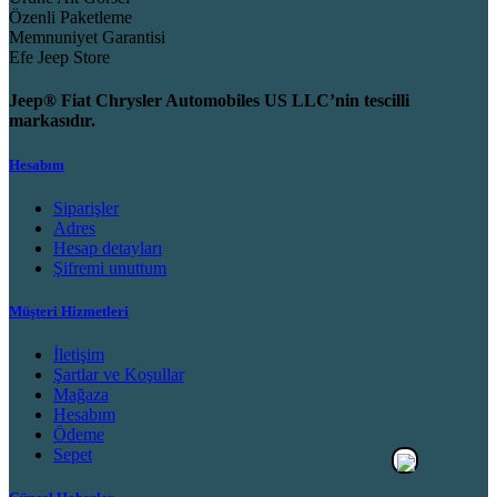
Özenli Paketleme
Memnuniyet Garantisi
Efe Jeep Store
Jeep® Fiat Chrysler Automobiles US LLC’nin tescilli
markasıdır.
Hesabım
Siparişler
Adres
Hesap detayları
Şifremi unuttum
Müşteri Hizmetleri
İletişim
Şartlar ve Koşullar
Mağaza
Hesabım
Ödeme
Sepet