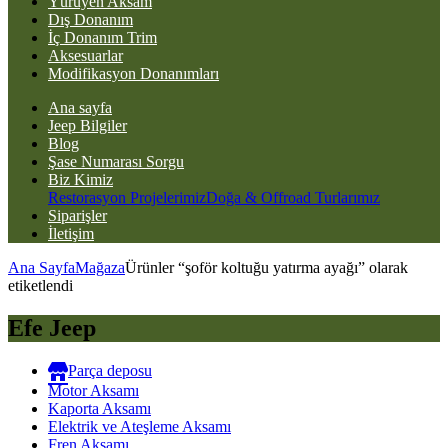
Yürüyen Aksam
Dış Donanım
İç Donanım Trim
Aksesuarlar
Modifikasyon Donanımları
Ana sayfa
Jeep Bilgiler
Blog
Şase Numarası Sorgu
Biz Kimiz
Restorasyon Projelerimiz
Doğa & Offroad Turlarımız
Siparişler
İletişim
Ana Sayfa
Mağaza
Ürünler “şoför koltuğu yatırma ayağı” olarak
etiketlendi
Efe Jeep
Parça deposu
Motor Aksamı
Kaporta Aksamı
Elektrik ve Ateşleme Aksamı
Fren Aksamı