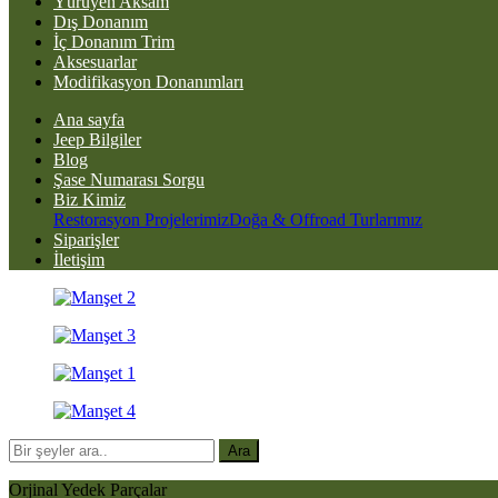
Yürüyen Aksam
Dış Donanım
İç Donanım Trim
Aksesuarlar
Modifikasyon Donanımları
Ana sayfa
Jeep Bilgiler
Blog
Şase Numarası Sorgu
Biz Kimiz
Restorasyon Projelerimiz
Doğa & Offroad Turlarımız
Siparişler
İletişim
Ara
Orjinal Yedek Parçalar