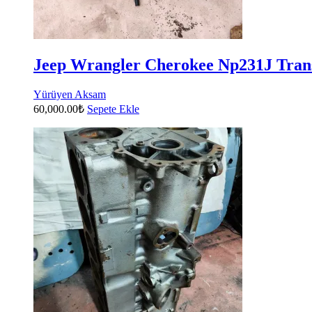
Jeep Wrangler Cherokee Np231J Transf
Yürüyen Aksam
60,000.00
₺
Sepete Ekle