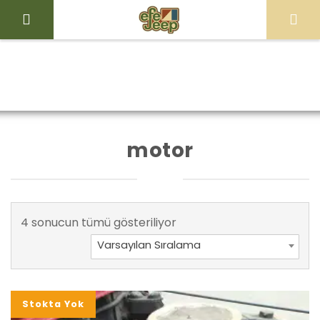
İçeriği
Geç
Efe
Jeep
Ürünler
Ana Sayfa
Mağaza
Store
“motor” olarak
motor
etiketlendi
4 sonucun tümü gösteriliyor
Varsayılan Sıralama
Stokta Yok