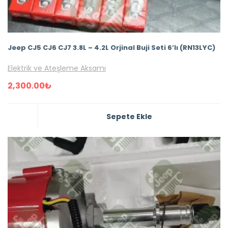
Jeep CJ5 CJ6 CJ7 3.8L – 4.2L Orjinal Buji Seti 6’lı (RN13LYC)
Elektrik ve Ateşleme Aksamı
2,300.00
₺
Sepete Ekle