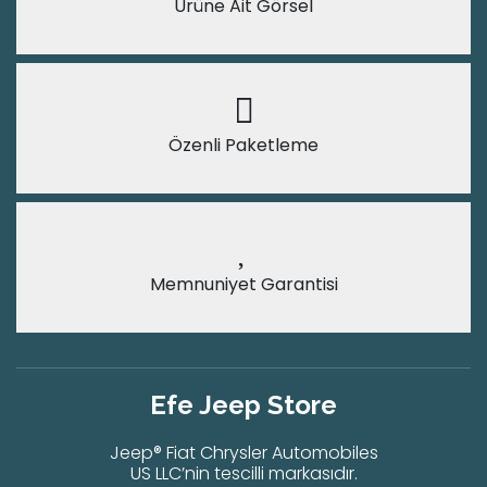
Ürüne Ait Görsel
Özenli Paketleme
Memnuniyet Garantisi
Efe Jeep Store
Jeep® Fiat Chrysler Automobiles
US LLC’nin tescilli markasıdır.