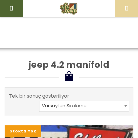
İçeriği
Geç
Efe
Jeep
Ürünler “jeep
Ana Sayfa
Mağaza
Store
4.2 manifold” olarak
jeep 4.2 manifold
etiketlendi
Tek bir sonuç gösteriliyor
Varsayılan Sıralama
Stokta Yok