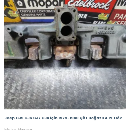
Jeep CJ5 CJ6 CJ7 CJ8 İçin 1979-1980 Çift Boğazlı 4.2L Döküm Manifold Seti
Motor Aksamı