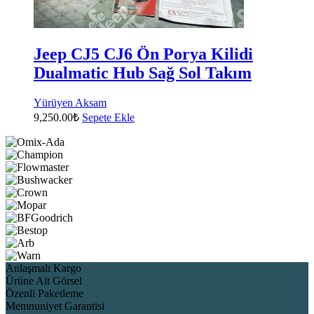
Jeep CJ5 CJ6 Ön Porya Kilidi
Dualmatic Hub Sağ Sol Takım
Yürüyen Aksam
9,250.00
₺
Sepete Ekle
Anlaşmalı Kargo
Ürüne Ait Görsel
Özenli Paketleme
Memnuniyet Garantisi