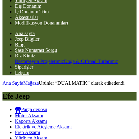
Yürüyen Aksam
Dış Donanım
İç Donanım Trim
Aksesuarlar
Modifikasyon Donanımları
Ana sayfa
Jeep Bilgiler
Blog
Şase Numarası Sorgu
Biz Kimiz
Restorasyon Projelerimiz
Doğa & Offroad Turlarımız
Siparişler
İletişim
Ana Sayfa
Mağaza
Ürünler “DUALMATİK” olarak etiketlendi
Efe Jeep
Parça deposu
Motor Aksamı
Kaporta Aksamı
Elektrik ve Ateşleme Aksamı
Fren Aksamı
Yürüyen Aksam