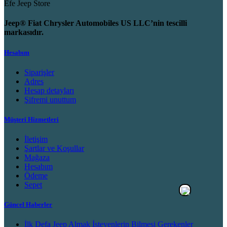
Efe Jeep Store
Jeep® Fiat Chrysler Automobiles US LLC’nin tescilli
markasıdır.
Hesabım
Siparişler
Adres
Hesap detayları
Şifremi unuttum
Müşteri Hizmetleri
İletişim
Şartlar ve Koşullar
Mağaza
Hesabım
Ödeme
Sepet
Güncel Haberler
İlk Defa Jeep Almak İsteyenlerin Bilmesi Gerekenler