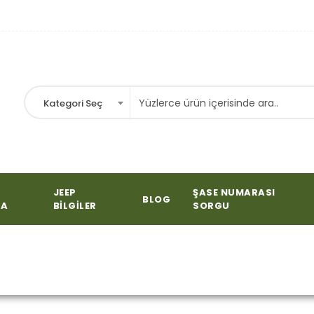
Kategori Seç
JEEP
ŞASE NUMARASI
BLOG
FA
BILGILER
SORGU
nler “deri görselli simit” ol