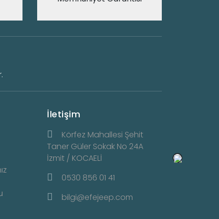
.
İletişim
Körfez Mahallesi Şehit
Taner Güler Sokak No 24A
İzmit / KOCAELİ
ız
0530 856 01 41
u
bilgi@efejeep.com