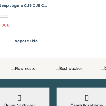
Amc Jeep Logolu CJ5 CJ6 CJ7 CJ8 Wrangler YJ Cherokee XJ Direksiyon Simidi
arlar
0.00
₺
Sepete Ekle
Ürüne Ait Görsel
Özenli Paketleme