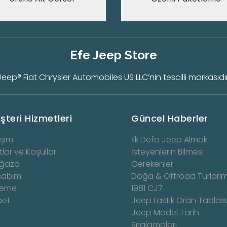
Efe Jeep Store
Jeep® Fiat Chrysler Automobiles US LLC’nin tescilli markasıdır
şteri Hizmetleri
Güncel Haberler
işim
İlk Defa Jeep Almak
tlar ve Koşullar
İsteyenlerin Bilmesi
ğaza
Gerekenler
sabım
Doğa & Offroad Turlarım
eme
1981 CJ7
pet
Jeep Lastik Oran Tablos
Jeep Model Tarih
Sıralamaları