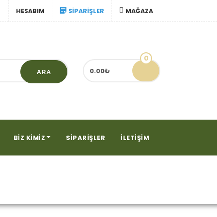
HESABIM
SIPARIŞLER
MAĞAZA
0
0.00₺
ARA
BIZ KIMIZ
SIPARIŞLER
İLETIŞIM
arak etiketlendi