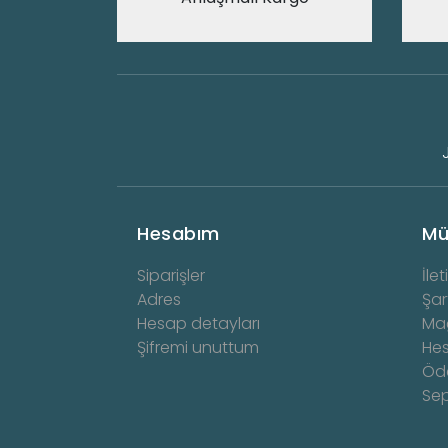
Hesabım
Mü
Siparişler
İlet
Adres
Şar
Hesap detayları
Ma
Şifremi unuttum
He
Öd
Se