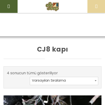
İçeriği
Geç
Efe
Jeep
Ürünler “CJ8
Ana Sayfa
Mağaza
Store
kapı” olarak etiketlendi
CJ8 kapı
4 sonucun tümü gösteriliyor
Varsayılan Sıralama