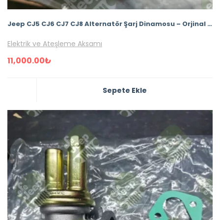
Jeep CJ5 CJ6 CJ7 CJ8 Alternatör Şarj Dinamosu – Orjinal “NOS” Ürün Fabrika Montaj Ürünü Delco-Remy
Elektrik ve Ateşleme Aksamı
11,000.00
₺
Sepete Ekle