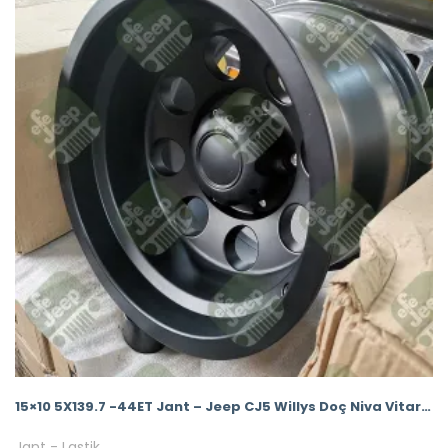
15×10 5X139.7 -44ET Jant – Jeep CJ5 Willys Doç Niva Vitara Jant Seti
Jant - Lastik