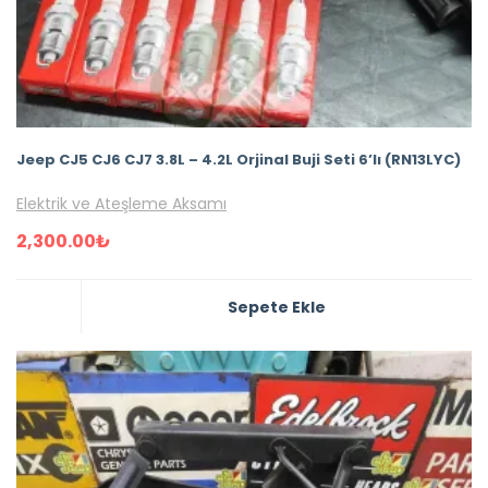
Jeep CJ5 CJ6 CJ7 3.8L – 4.2L Orjinal Buji Seti 6’lı (RN13LYC)
Elektrik ve Ateşleme Aksamı
2,300.00
₺
Sepete Ekle