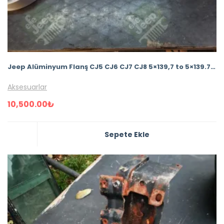
Jeep Alüminyum Flanş CJ5 CJ6 CJ7 CJ8 5×139,7 to 5×139.7 30mm 35mm 40mm 50mm Spacer
Aksesuarlar
10,500.00
₺
Sepete Ekle