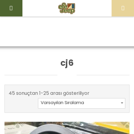
İçeriği
Geç
Efe
Jeep
Ürünler “cj6”
Ana Sayfa
Mağaza
Store
olarak etiketlendi
cj6
45 sonuçtan 1-25 arası gösteriliyor
Varsayılan Sıralama