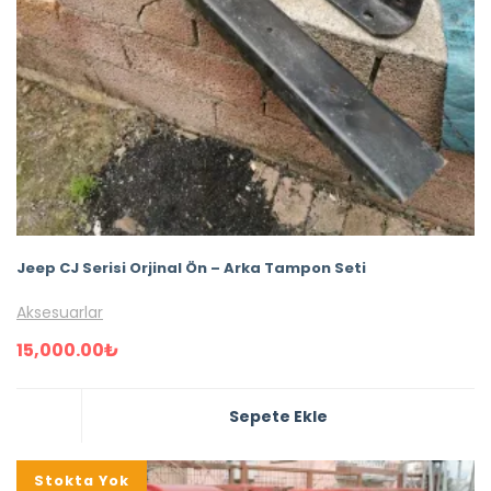
Jeep CJ Serisi Orjinal Ön – Arka Tampon Seti
Aksesuarlar
15,000.00
₺
Sepete Ekle
Stokta Yok