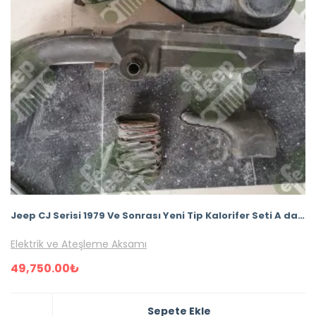
Jeep CJ Serisi 1979 Ve Sonrası Yeni Tip Kalorifer Seti A dan Z ye Tüm Parçaları Set
Elektrik ve Ateşleme Aksamı
49,750.00
₺
Sepete Ekle