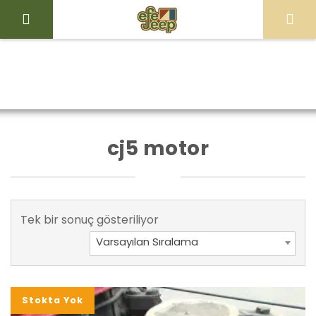
İçeriği
Geç
Efe
Jeep
Ürünler “cj5
Ana Sayfa
Mağaza
Store
motor” olarak etiketlendi
cj5 motor
Tek bir sonuç gösteriliyor
Varsayılan Sıralama
Stokta Yok