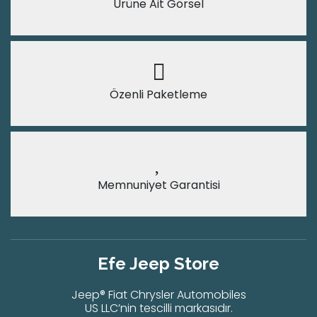
Ürüne Ait Görsel
Özenli Paketleme
Memnuniyet Garantisi
Efe Jeep Store
Jeep® Fiat Chrysler Automobiles
US LLC’nin tescilli markasıdır.