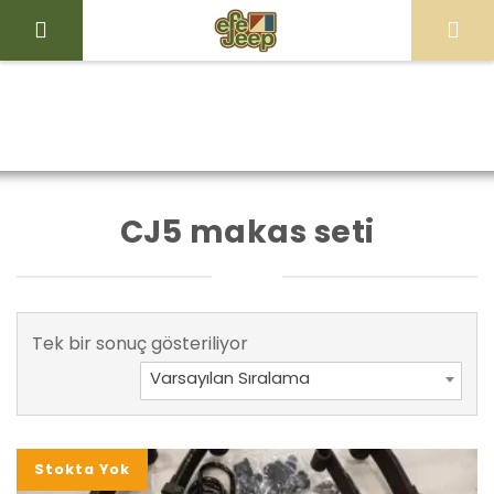
İçeriği
Geç
Efe
Jeep
Ürünler “CJ5
Ana Sayfa
Mağaza
Store
makas seti” olarak
CJ5 makas seti
etiketlendi
Tek bir sonuç gösteriliyor
Varsayılan Sıralama
Stokta Yok