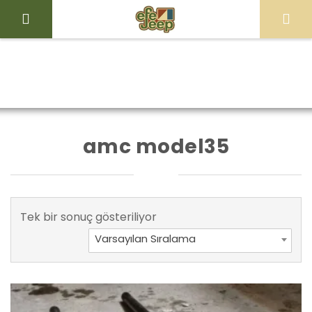
İçeriği
Geç
Efe
Jeep
Ürünler “amc
Ana Sayfa
Mağaza
Store
model35” olarak
amc model35
etiketlendi
Tek bir sonuç gösteriliyor
Varsayılan Sıralama