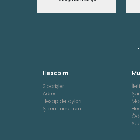
Hesabım
Mü
Siparişler
İlet
Adres
Şar
Hesap detayları
Ma
Şifremi unuttum
He
Öd
Se