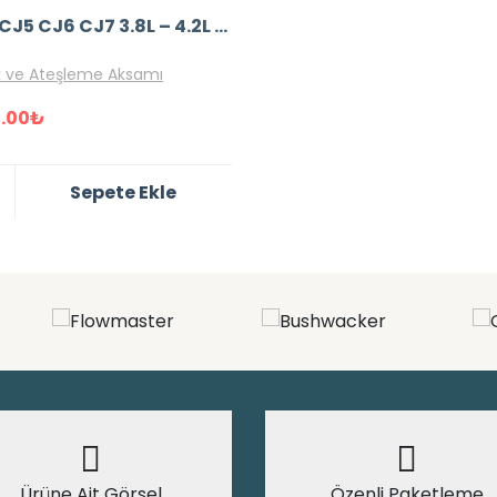
Jeep CJ5 CJ6 CJ7 3.8L – 4.2L Orjinal Buji Seti 6’lı (RN13LYC)
ik ve Ateşleme Aksamı
.00
₺
Sepete Ekle
Ürüne Ait Görsel
Özenli Paketleme