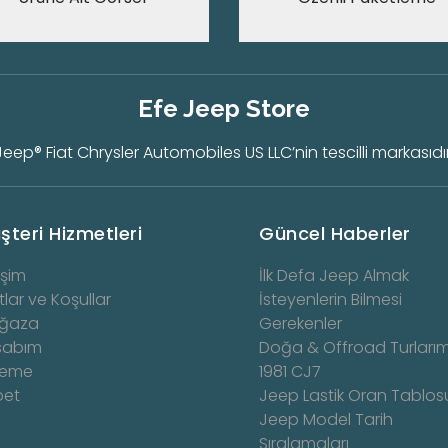
Efe Jeep Store
Jeep® Fiat Chrysler Automobiles US LLC’nin tescilli markasıdır
şteri Hizmetleri
Güncel Haberler
işim
İlk Defa Jeep Almak
tlar ve Koşullar
İsteyenlerin Bilmesi
ğaza
Gerekenler
sabım
Doğa & Offroad Turlarım
eme
1981 CJ7
pet
Jeep Lastik Oran Tablos
Jeep Model Tarih
Sıralamaları