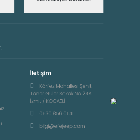
.
İletişim
Körfez Mahallesi Şehit
Taner Güler Sokak No 24A
İzmit / KOCAELİ
ız
0530 856 01 41
u
bilgi@efejeep.com