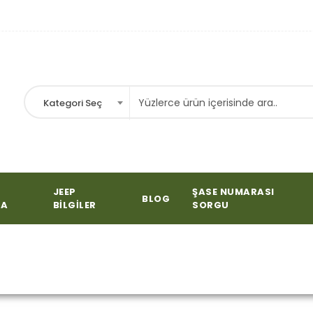
Kategori Seç
JEEP
ŞASE NUMARASI
BLOG
FA
BILGILER
SORGU
Ürünler “1975” olarak et
aza