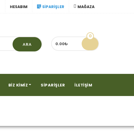
HESABIM
SIPARIŞLER
MAĞAZA
0
0.00₺
ARA
BIZ KIMIZ
SIPARIŞLER
İLETIŞIM
iketlendi